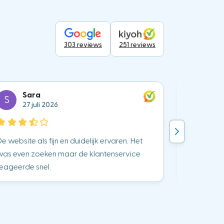
303 reviews
251 reviews
Sara
Lu
S
L
27 juli 2026
25 j
e website als fijn en duidelijk ervaren. Het
Ging snel e
was even zoeken maar de klantenservice
prijsopbou
reageerde snel.
goed en com