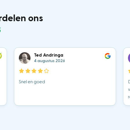
rdelen ons
3
Ted Andringa
4 augustus 2026
Snel en goed
D