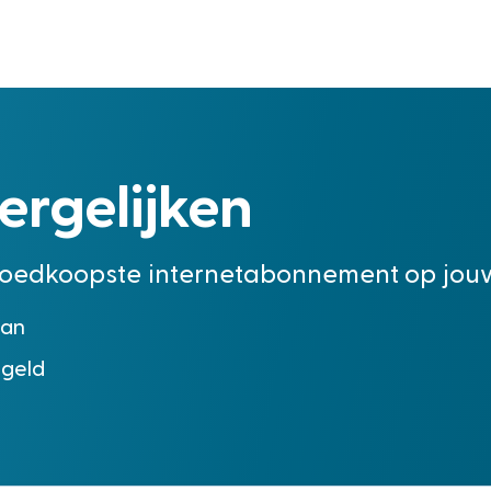
ergelijken
 goedkoopste internetabonnement op jou
aan
egeld