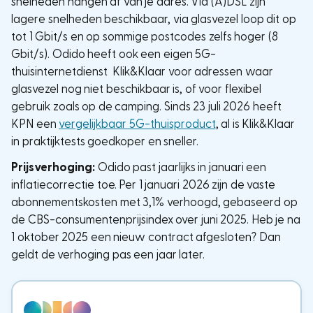
snelheden hangen af van je adres. Via (A)DSL zijn
lagere snelheden beschikbaar, via glasvezel loop dit op
tot 1 Gbit/s en op sommige postcodes zelfs hoger (8
Gbit/s). Odido heeft ook een eigen 5G-
thuisinternetdienst Klik&Klaar voor adressen waar
glasvezel nog niet beschikbaar is, of voor flexibel
gebruik zoals op de camping. Sinds 23 juli 2026 heeft
KPN een
vergelijkbaar 5G-thuisproduct
, al is Klik&Klaar
in praktijktests goedkoper en sneller.
Prijsverhoging:
Odido past jaarlijks in januari een
inflatiecorrectie toe. Per 1 januari 2026 zijn de vaste
abonnementskosten met 3,1% verhoogd, gebaseerd op
de CBS-consumentenprijsindex over juni 2025. Heb je na
1 oktober 2025 een nieuw contract afgesloten? Dan
geldt de verhoging pas een jaar later.