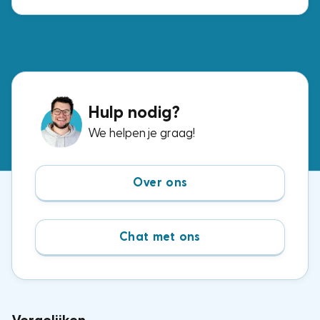
Compleet voor nodig, het pakket met alle vier de
ESPN-zenders. Voor precies dezelfde zenders
betaal je bij de ene aanbieder € 2,- per maand en
bij de andere € 15,-. Wij zochten de voordeligste
opties uit.
Hulp nodig?
We helpen je graag!
Over ons
Chat met ons