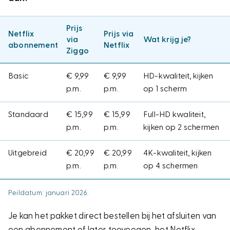
Prijs
Netflix
Prijs via
via
Wat krijg je?
abonnement
Netflix
Ziggo
Basic
€ 9,99
€ 9,99
HD-kwaliteit, kijken
p.m.
p.m.
op 1 scherm
Standaard
€ 15,99
€ 15,99
Full-HD kwaliteit,
p.m.
p.m.
kijken op 2 schermen
Uitgebreid
€ 20,99
€ 20,99
4K-kwaliteit, kijken
p.m.
p.m.
op 4 schermen
Peildatum: januari 2026.
Je kan het pakket direct bestellen bij het afsluiten van
een abonnement of later toevoegen, het Netflix