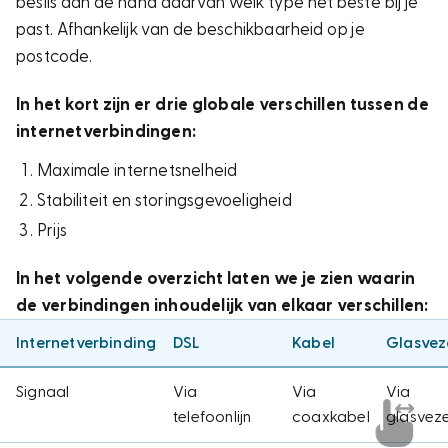
beslis aan de hand daarvan welk type het beste bij je
past. Afhankelijk van de beschikbaarheid op je
postcode.
In het kort zijn er drie globale verschillen tussen de
internetverbindingen:
Maximale internetsnelheid
Stabiliteit en storingsgevoeligheid
Prijs
In het volgende overzicht laten we je zien waarin
de verbindingen inhoudelijk van elkaar verschillen:
Internetverbinding
DSL
Kabel
Glasvez
Signaal
Via
Via
Via
telefoonlijn
coaxkabel
glasvez