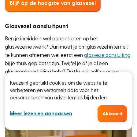
Blijf op de hoogste van glasvezel
Glasvezel aansluitpunt
Ben je inmiddels wel aangesloten op het
glasvezelnetwerk? Dan moet je om glasvezel internet
te kunnen afnemen wel eerst een
glasvezelaansluiting
bij je thuis geplaatst zijn. Twijfel je of je al een
glasvezelaansluiting hebt? Dat kun je zelf checken.
Meestal hangt het aansluitpunt in de meterkast en
Keuze.nl gebruikt cookies om de website te
heeft deze een oranje of witte kleur. Je herkent ‘m aan
verbeteren en verzamelt data voor het
het volgende:
personaliseren van advertenties bij derden.
Meer lezen en aanpassen
Akkoord