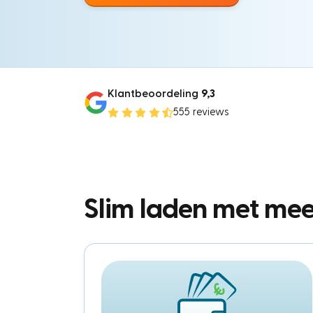
Klantbeoordeling
9,3
555 reviews
Slim laden met me