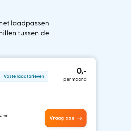
 met laadpassen
hillen tussen de
0,-
Vaste laadtarieven
per maand
palen
Vraag aan