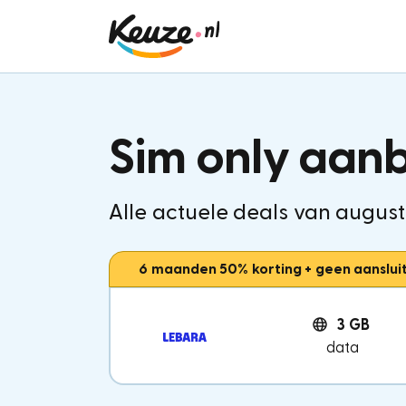
Sim only aan
Alle actuele deals van august
6 maanden 50% korting + geen aanslui
3 GB
data