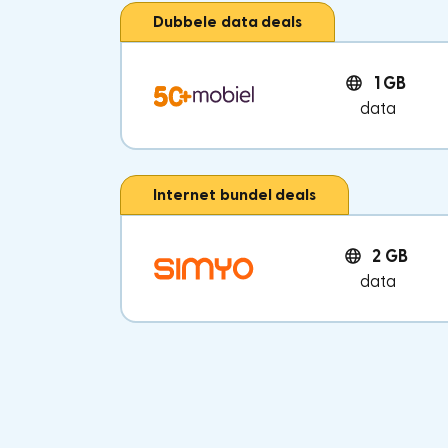
Dubbele data deals
1 GB
data
Internet bundel deals
2 GB
data