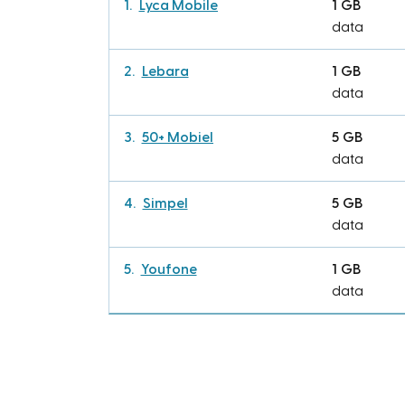
Lyca Mobile
1 GB
data
Lebara
1 GB
data
50+ Mobiel
5 GB
data
Simpel
5 GB
data
Youfone
1 GB
data