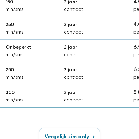
4
150
2 jaar
min/sms
contract
pe
4
250
2 jaar
min/sms
contract
pe
6
Onbeperkt
2 jaar
min/sms
contract
pe
6
250
2 jaar
min/sms
contract
pe
5
300
2 jaar
min/sms
contract
pe
Vergelijk sim only