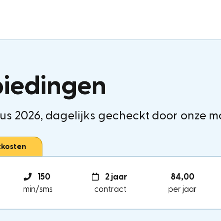
biedingen
us 2026, dagelijks gecheckt door onze m
tkosten
150
2 jaar
84,00
min/sms
contract
per jaar