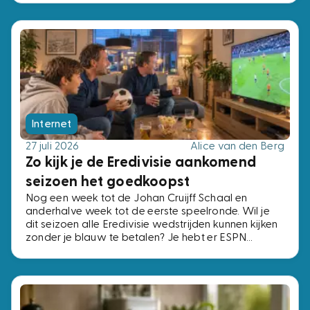
Internet
27 juli 2026
Alice van den Berg
Zo kijk je de Eredivisie aankomend
seizoen het goedkoopst
Nog een week tot de Johan Cruijff Schaal en
anderhalve week tot de eerste speelronde. Wil je
dit seizoen alle Eredivisie wedstrijden kunnen kijken
zonder je blauw te betalen? Je hebt er ESPN
Compleet voor nodig, het pakket met alle vier de
ESPN-zenders. Voor precies dezelfde zenders
betaal je bij de ene aanbieder € 2,- per maand en
bij de andere € 15,-. Wij zochten de voordeligste
opties uit.