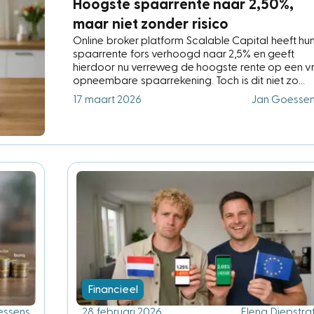
Hoogste spaarrente naar 2,50%,
maar niet zonder risico
Online broker platform Scalable Capital heeft hu
spaarrente fors verhoogd naar 2,5% en geeft
hierdoor nu verreweg de hoogste rente op een vri
opneembare spaarrekening. Toch is dit niet zo
mooi als het lijkt wanneer je de kleine letters leest.
17 maart 2026
Jan Goesse
Financieel
essens
28 februari 2026
Elena Diepstra