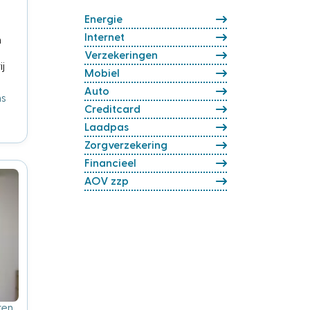
Energie
Internet
n
Verzekeringen
j
Mobiel
Auto
ns
Creditcard
Laadpas
Zorgverzekering
Financieel
AOV zzp
ten