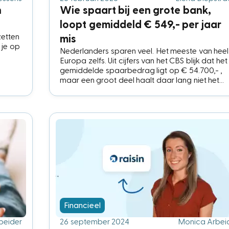
n
Wie spaart bij een grote bank,
loopt gemiddeld € 549,- per jaar
zetten
mis
 je op
Nederlanders sparen veel. Het meeste van heel
Europa zelfs. Uit cijfers van het CBS blijk dat het
gemiddelde spaarbedrag ligt op € 54.700,- ,
maar een groot deel haalt daar lang niet het
maximale rendement uit. We laten jaarlijks zo €
549,35 aan rente liggen door niet te sparen teg
de hoogste spaarrente, en dat is natuurlijk zon
Financieel
beider
26 september 2024
Monica Arbei