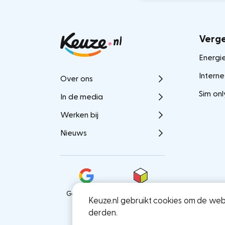
Verge
Energie
Interne
Over ons
Sim onl
In de media
Werken bij
Nieuws
Gemiddelde
Thuiswinkel
Keuze.nl gebruikt cookies om de webs
score
partner
9,3
derden.