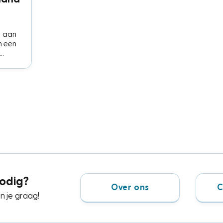
e aan
in een
in en
dse
odig?
Over ons
C
 je graag!