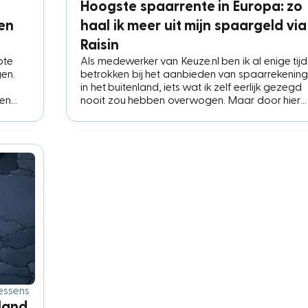
Hoogste spaarrente in Europa: zo
en
haal ik meer uit mijn spaargeld via
Raisin
ote
Als medewerker van Keuze.nl ben ik al enige tijd
gen.
betrokken bij het aanbieden van spaarrekenin
in het buitenland, iets wat ik zelf eerlijk gezegd
ven
nooit zou hebben overwogen. Maar door hier
voor mijn werk mee bezig te zijn en de
enthousiaste ervaringen van collega’s, toch
besloot te gaan doen. In dit artikel deel ik mijn
ervaring met het openen van een spaarrekening
het buitenland via digitale bank Raisin. Spoiler
Alert: ik raad een spaarrekening in het buitenla
zeker aan!
essens
nland