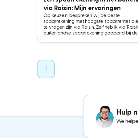
via Raisin: Mijn ervaringen
Op keuze.nl bespreken wij de beste
spaarrekening met hoogste spaarrentes di
te vragen zijn via Raisin. Zelf heb ik via Rais
buitenlandse spaarrekening geopend bij de
Belgische bank CKV. In dit artikel deel ik mijn
ervaringen met het aanmeldproces via Rais
het openen en gebruiken van een buitenlan
rekening tot nu toe.
1
Hulp n
We helpen