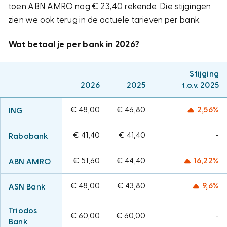
toen ABN AMRO nog
€ 23,40
rekende. Die stijgingen
zien we ook terug in de actuele tarieven per bank.
Wat betaal je per bank in 2026?
Stijging
2026
2025
t.o.v. 2025
€ 48,00
€ 46,80
2,56%
ING
€ 41,40
€ 41,40
-
Rabobank
€ 51,60
€ 44,40
16,22%
ABN AMRO
€ 48,00
€ 43,80
9,6%
ASN Bank
Triodos
€ 60,00
€ 60,00
-
Bank