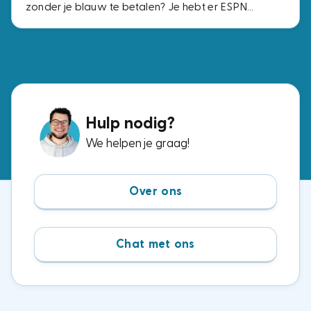
zonder je blauw te betalen? Je hebt er ESPN
Compleet voor nodig, het pakket met alle vier de
ESPN-zenders. Voor precies dezelfde zenders
betaal je bij de ene aanbieder € 2,- per maand en
bij de andere € 15,-. Wij zochten de voordeligste
opties uit.
Hulp nodig?
We helpen je graag!
Over ons
Chat met ons