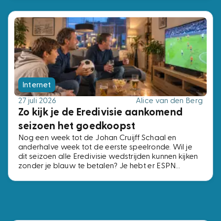
Internet
27 juli 2026
Alice van den Berg
Zo kijk je de Eredivisie aankomend
seizoen het goedkoopst
Nog een week tot de Johan Cruijff Schaal en
anderhalve week tot de eerste speelronde. Wil je
dit seizoen alle Eredivisie wedstrijden kunnen kijken
zonder je blauw te betalen? Je hebt er ESPN
Compleet voor nodig, het pakket met alle vier de
ESPN-zenders. Voor precies dezelfde zenders
betaal je bij de ene aanbieder € 2,- per maand en
bij de andere € 15,-. Wij zochten de voordeligste
opties uit.