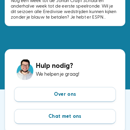
Nog een week tot de Johan Cruijff Schaal en
anderhalve week tot de eerste speelronde. Wil je
dit seizoen alle Eredivisie wedstrijden kunnen kijken
zonder je blauw te betalen? Je hebt er ESPN
Compleet voor nodig, het pakket met alle vier de
ESPN-zenders. Voor precies dezelfde zenders
betaal je bij de ene aanbieder € 2,- per maand en
bij de andere € 15,-. Wij zochten de voordeligste
opties uit.
Hulp nodig?
We helpen je graag!
Over ons
Chat met ons