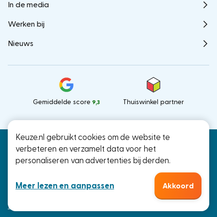
In de media
Werken bij
Nieuws
Gemiddelde score
Thuiswinkel partner
9,3
Keuze.nl gebruikt cookies om de website te
Keuze.nl B.V.
© Keuze.nl 2026
verbeteren en verzamelt data voor het
Ramstraat 27, Utrecht
personaliseren van advertenties bij derden.
KvK: 66000041
Meer lezen en aanpassen
Akkoord
Algemene voorwaarden
Privacy disclaimer