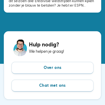
dit seizoen alle Eredivisie wedstrijden kunnen kijken
zonder je blauw te betalen? Je hebt er ESPN
Compleet voor nodig, het pakket met alle vier de
ESPN-zenders. Voor precies dezelfde zenders
betaal je bij de ene aanbieder € 2,- per maand en
bij de andere € 15,-. Wij zochten de voordeligste
opties uit.
Hulp nodig?
We helpen je graag!
Over ons
Chat met ons