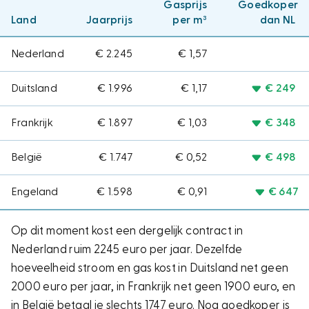
Gasprijs
Goedkoper
Land
Jaarprijs
per m³
dan NL
Nederland
€ 2.245
€ 1,57
Duitsland
€ 1.996
€ 1,17
€ 249
Frankrijk
€ 1.897
€ 1,03
€ 348
België
€ 1.747
€ 0,52
€ 498
Engeland
€ 1.598
€ 0,91
€ 647
Op dit moment kost een dergelijk contract in
Nederland ruim 2245 euro per jaar. Dezelfde
hoeveelheid stroom en gas kost in Duitsland net geen
2000 euro per jaar, in Frankrijk net geen 1900 euro, en
in België betaal je slechts 1747 euro. Nog goedkoper is