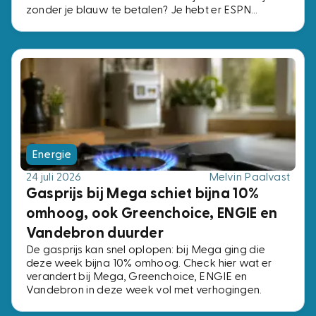
zonder je blauw te betalen? Je hebt er ESPN
Compleet voor nodig, het pakket met alle vier de
ESPN-zenders. Voor precies dezelfde zenders
betaal je bij de ene aanbieder € 2,- per maand en
bij de andere € 15,-. Wij zochten de voordeligste
opties uit.
Energie
24 juli 2026
Melvin Paalvast
Gasprijs bij Mega schiet bijna 10%
omhoog, ook Greenchoice, ENGIE en
Vandebron duurder
De gasprijs kan snel oplopen: bij Mega ging die
deze week bijna 10% omhoog. Check hier wat er
verandert bij Mega, Greenchoice, ENGIE en
Vandebron in deze week vol met verhogingen.