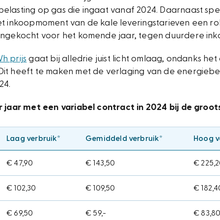
lasting op gas die ingaat vanaf 2024. Daarnaast speel
t inkoopmoment van de kale leveringstarieven een rol.
ingekocht voor het komende jaar, tegen duurdere ink
h prijs
gaat bij alledrie juist licht omlaag, ondanks he
it heeft te maken met de verlaging van de energiebe
24.
r jaar met een variabel contract in 2024 bij de groot
Laag verbruik*
Gemiddeld verbruik*
Hoog v
€ 47,90
€ 143,50
€ 225,
€ 102,30
€ 109,50
€ 182,4
€ 69,50
€ 59,-
€ 83,8