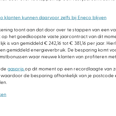
 klanten kunnen daarvoor zelfs bij Eneco blijven
kening toont aan dat door over te stappen van een va
 op het goedkoopste vaste jaarcontract van dit mom
k is van gemiddeld € 242,16 tot € 381,16 per jaar. Hierb
en gemiddeld energieverbruik. De besparing komt vo
mstbonussen waar nieuwe klanten van profiteren me
t de
gasprijs
op dit moment op een recordlaagte van zo
r, waardoor de besparing afhankelijk van je postcode
len.
ken