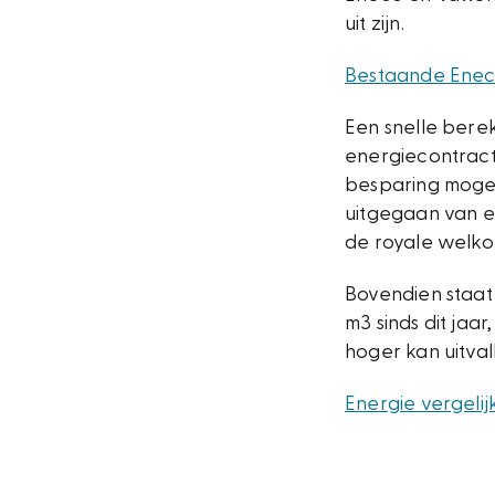
uit zijn.
Bestaande Eneco
Een snelle bere
energiecontract
besparing mogelij
uitgegaan van e
de royale welko
Bovendien staa
m3 sinds dit jaa
hoger kan uitval
Energie vergelij