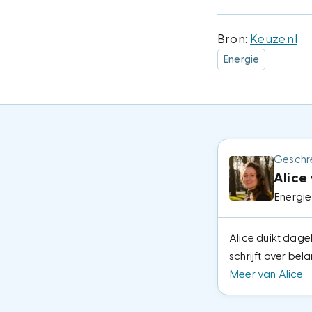
Bron:
Keuze.nl
Energie
Geschr
Alice
Energie
Alice duikt dagel
schrijft over bel
Meer van Alice