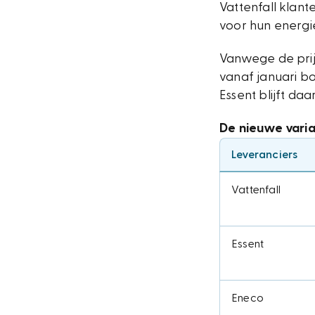
Vattenfall klant
voor hun energie
Vanwege de prijs
vanaf januari bo
Essent blijft daa
De nieuwe variab
Leveranciers
Vattenfall
Essent
Eneco