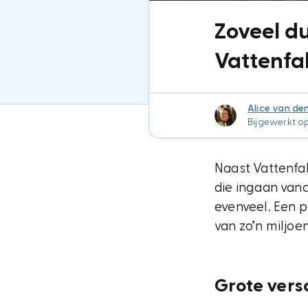
Zoveel du
Vattenfal
Alice van de
Bijgewerkt o
Naast Vattenfa
die ingaan vana
evenveel. Een p
van zo’n miljoe
Grote versch