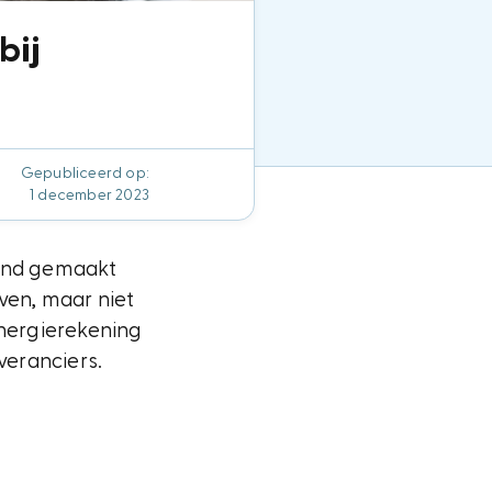
bij
Gepubliceerd op:
1 december 2023
kend gemaakt
even, maar niet
energierekening
veranciers.