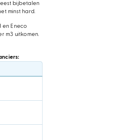
eest bijbetalen
et minst hard.
ll en Eneco
per m3 uitkomen.
anciers: