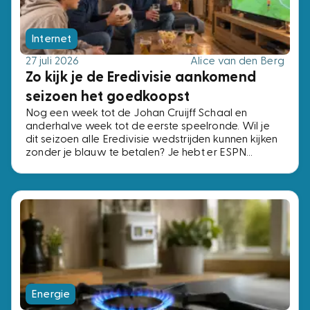
Internet
27 juli 2026
Alice van den Berg
Zo kijk je de Eredivisie aankomend
seizoen het goedkoopst
Nog een week tot de Johan Cruijff Schaal en
anderhalve week tot de eerste speelronde. Wil je
dit seizoen alle Eredivisie wedstrijden kunnen kijken
zonder je blauw te betalen? Je hebt er ESPN
Compleet voor nodig, het pakket met alle vier de
ESPN-zenders. Voor precies dezelfde zenders
betaal je bij de ene aanbieder € 2,- per maand en
bij de andere € 15,-. Wij zochten de voordeligste
opties uit.
Energie