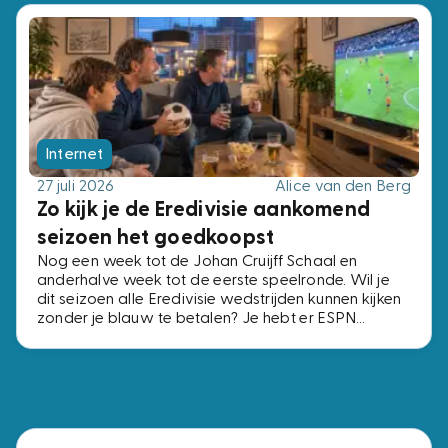
Internet
27 juli 2026
Alice van den Berg
Zo kijk je de Eredivisie aankomend
seizoen het goedkoopst
Nog een week tot de Johan Cruijff Schaal en
anderhalve week tot de eerste speelronde. Wil je
dit seizoen alle Eredivisie wedstrijden kunnen kijken
zonder je blauw te betalen? Je hebt er ESPN
Compleet voor nodig, het pakket met alle vier de
ESPN-zenders. Voor precies dezelfde zenders
betaal je bij de ene aanbieder € 2,- per maand en
bij de andere € 15,-. Wij zochten de voordeligste
opties uit.