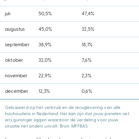
juli
50,5%
47,4%
augustus
45,0%
32,5%
september
38,9%
18,1%
oktober
32,0%
7,6%
november
22,9%
2,3%
december
12,3%
0,6%
Gebaseerd op het verbruik en de teruglevering van alle
huishoudens in Nederland. Het kan zijn dat jouw panelen net
iets gunstiger liggen waardoor de verdeling voor jouw
situatie net anders uitvalt. Bron: MFFBAS