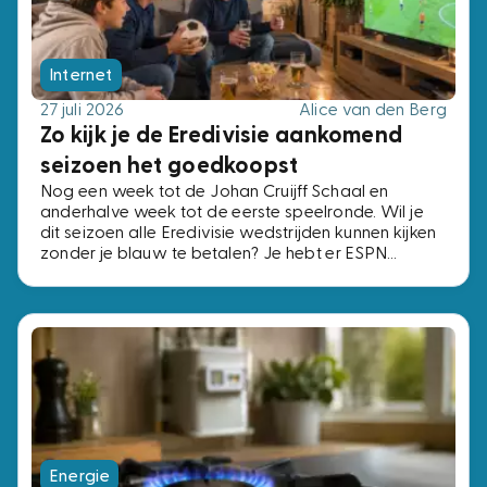
Internet
27 juli 2026
Alice van den Berg
Zo kijk je de Eredivisie aankomend
seizoen het goedkoopst
Nog een week tot de Johan Cruijff Schaal en
anderhalve week tot de eerste speelronde. Wil je
dit seizoen alle Eredivisie wedstrijden kunnen kijken
zonder je blauw te betalen? Je hebt er ESPN
Compleet voor nodig, het pakket met alle vier de
ESPN-zenders. Voor precies dezelfde zenders
betaal je bij de ene aanbieder € 2,- per maand en
bij de andere € 15,-. Wij zochten de voordeligste
opties uit.
Energie