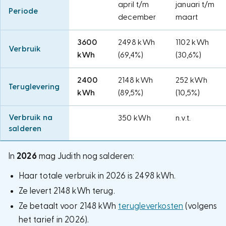
april t/m
januari t/m
Periode
december
maart
3600
2498 kWh
1102 kWh
Verbruik
kWh
(69,4%)
(30,6%)
2400
2148 kWh
252 kWh
Teruglevering
kWh
(89,5%)
(10,5%)
Verbruik na
350 kWh
n.v.t.
salderen
In
2026
mag Judith nog salderen:
Haar totale verbruik in 2026 is 2498 kWh.
Ze levert 2148 kWh terug.
Ze betaalt voor 2148 kWh
terugleverkosten
(volgens
het tarief in 2026).