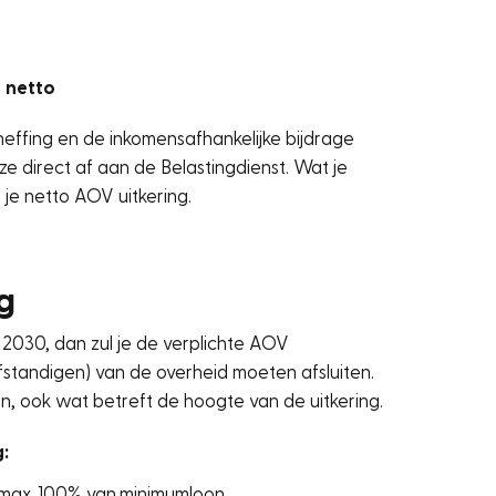
s netto
effing en de inkomensafhankelijke bijdrage
e direct af aan de Belastingdienst. Wat je
 je netto AOV uitkering.
g
 2030, dan zul je de verplichte AOV
lfstandigen
) van de overheid moeten afsluiten.
, ook wat betreft de hoogte van de uitkering.
:
 max. 100% van minimumloon.