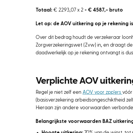
Totaal:
€ 2293,07 x 2 =
€ 4587,- bruto
Let op: de AOV uitkering op je rekening i
Over dit bedrag houdt de verzekeraar loonh
Zorgverzekeringswet (Zvw) in, en draagt dez
daadwerkelijk op je rekening ontvangt is dus
Verplichte AOV uitkerin
Regel je niet zelf een
AOV voor zpp'ers
vóór
(
basisverzekering arbeidsongeschiktheid ze
Hieraan zijn andere voorwaarden verbonden
Belangrijkste voorwaarden BAZ uitkering
Hoogte uitkering:
70% van de winst, tot