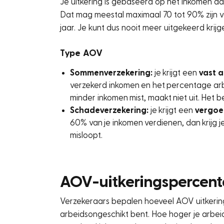
Je uitkering is gebaseerd op het inkomen dat
Dat mag meestal maximaal 70 tot 90% zijn v
jaar. Je kunt dus nooit meer uitgekeerd krij
Type AOV
Sommenverzekering:
je krijgt een
vast 
verzekerd inkomen en het percentage arbe
minder inkomen mist, maakt niet uit. Het bed
Schadeverzekering:
je krijgt een
vergoed
60% van je inkomen verdienen, dan krijg je
misloopt.
AOV-uitkeringspercen
Verzekeraars bepalen hoeveel AOV uitkering
arbeidsongeschikt bent. Hoe hoger je arbeid