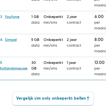
maan
6.00
Youfone
1 GB
Onbeperkt
2 jaar
data
min/sms
contract
per
maan
8.00
Simpel
5 GB
Onbeperkt
2 jaar
data
min/sms
contract
per
maan
13.00
30
Onbeperkt
1 jaar
hollandsnieuwe
GB
min/sms
contract
per
data
maan
Vergelijk sim only onbeperkt bellen