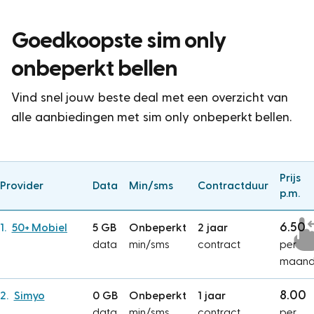
Goedkoopste sim only
onbeperkt bellen
Vind snel jouw beste deal met een overzicht van
alle aanbiedingen met sim only onbeperkt bellen.
Prijs
Provider
Data
Min/sms
Contractduur
p.m.
6.50
50+ Mobiel
5 GB
Onbeperkt
2 jaar
data
min/sms
contract
per
maan
8.00
Simyo
0 GB
Onbeperkt
1 jaar
data
min/sms
contract
per