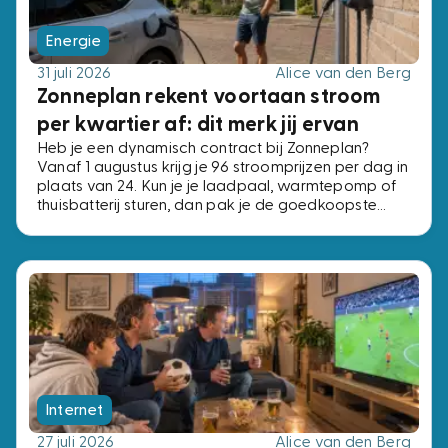
Energie
31 juli 2026
Alice van den Berg
Zonneplan rekent voortaan stroom
per kwartier af: dit merk jij ervan
Heb je een dynamisch contract bij Zonneplan?
Vanaf 1 augustus krijg je 96 stroomprijzen per dag in
plaats van 24. Kun je je laadpaal, warmtepomp of
thuisbatterij sturen, dan pak je de goedkoopste
kwartieren. Kun je dat niet, dan verandert er niets.
Internet
27 juli 2026
Alice van den Berg