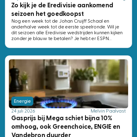
Zo kijk je de Eredivisie aankomend
seizoen het goedkoopst
Nog een week tot de Johan Cruijff Schaal en
anderhalve week tot de eerste speelronde. Wil je
dit seizoen alle Eredivisie wedstrijden kunnen kijken
zonder je blauw te betalen? Je hebt er ESPN
Compleet voor nodig, het pakket met alle vier de
ESPN-zenders. Voor precies dezelfde zenders
betaal je bij de ene aanbieder € 2,- per maand en
bij de andere € 15,-. Wij zochten de voordeligste
opties uit.
Energie
24 juli 2026
Melvin Paalvast
Gasprijs bij Mega schiet bijna 10%
omhoog, ook Greenchoice, ENGIE en
Vandebron duurder