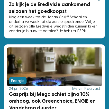
Zo kijk je de Eredivisie aankomend
seizoen het goedkoopst
Nog een week tot de Johan Cruijff Schaal en
anderhalve week tot de eerste speelronde. Wil je
dit seizoen alle Eredivisie wedstrijden kunnen kijken
zonder je blauw te betalen? Je hebt er ESPN
Compleet voor nodig, het pakket met alle vier de
ESPN-zenders. Voor precies dezelfde zenders
betaal je bij de ene aanbieder € 2,- per maand en
bij de andere € 15,-. Wij zochten de voordeligste
opties uit.
Energie
24 juli 2026
Melvin Paalvast
Gasprijs bij Mega schiet bijna 10%
omhoog, ook Greenchoice, ENGIE en
Vandebron duurder