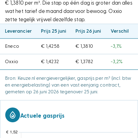
€ 1,3810 per m³. Die stap op één dag is groter dan alles
wat het tarief de maand daarvoor bewoog. Oxxio
zette tegelijk vrijwel dezelfde stap.
Leverancier
Prijs 25 juni
Prijs 26 juni
Verschil
Eneco
€ 1,4258
€ 1,3810
−3,1%
Oxxio
€ 1,4232
€ 1,3782
−3,2%
Bron: Keuze.nl energievergelijker, gasprijs per m³ (incl. btw
en energiebelasting) van een vast eenjarig contract,
gemeten op 26 juni 2026 tegenover 25 juni.
Actuele gasprijs