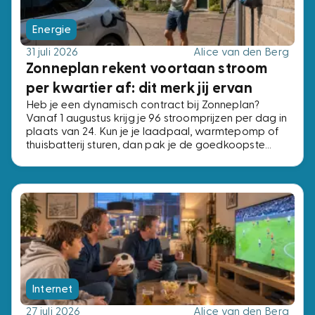
Energie
31 juli 2026
Alice van den Berg
Zonneplan rekent voortaan stroom
per kwartier af: dit merk jij ervan
Heb je een dynamisch contract bij Zonneplan?
Vanaf 1 augustus krijg je 96 stroomprijzen per dag in
plaats van 24. Kun je je laadpaal, warmtepomp of
thuisbatterij sturen, dan pak je de goedkoopste
kwartieren. Kun je dat niet, dan verandert er niets.
Internet
27 juli 2026
Alice van den Berg