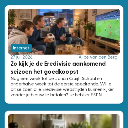
Internet
27 juli 2026
Alice van den Berg
Zo kijk je de Eredivisie aankomend
seizoen het goedkoopst
Nog een week tot de Johan Cruijff Schaal en
anderhalve week tot de eerste speelronde. Wil je
dit seizoen alle Eredivisie wedstrijden kunnen kijken
zonder je blauw te betalen? Je hebt er ESPN
Compleet voor nodig, het pakket met alle vier de
ESPN-zenders. Voor precies dezelfde zenders
betaal je bij de ene aanbieder € 2,- per maand en
bij de andere € 15,-. Wij zochten de voordeligste
opties uit.