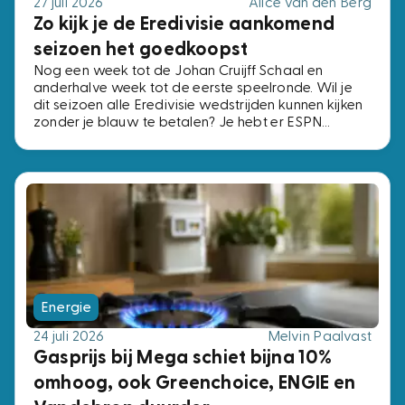
27 juli 2026
Alice van den Berg
Zo kijk je de Eredivisie aankomend
seizoen het goedkoopst
Nog een week tot de Johan Cruijff Schaal en
anderhalve week tot de eerste speelronde. Wil je
dit seizoen alle Eredivisie wedstrijden kunnen kijken
zonder je blauw te betalen? Je hebt er ESPN
Compleet voor nodig, het pakket met alle vier de
ESPN-zenders. Voor precies dezelfde zenders
betaal je bij de ene aanbieder € 2,- per maand en
bij de andere € 15,-. Wij zochten de voordeligste
opties uit.
Energie
24 juli 2026
Melvin Paalvast
Gasprijs bij Mega schiet bijna 10%
omhoog, ook Greenchoice, ENGIE en