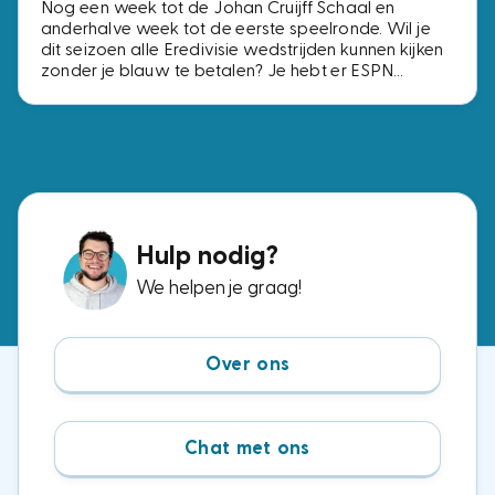
Nog een week tot de Johan Cruijff Schaal en
anderhalve week tot de eerste speelronde. Wil je
dit seizoen alle Eredivisie wedstrijden kunnen kijken
zonder je blauw te betalen? Je hebt er ESPN
Compleet voor nodig, het pakket met alle vier de
ESPN-zenders. Voor precies dezelfde zenders
betaal je bij de ene aanbieder € 2,- per maand en
bij de andere € 15,-. Wij zochten de voordeligste
opties uit.
Hulp nodig?
We helpen je graag!
Over ons
Chat met ons