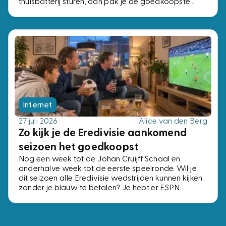
thuisbatterij sturen, dan pak je de goedkoopste
kwartieren. Kun je dat niet, dan verandert er niets.
Internet
27 juli 2026
Alice van den Berg
Zo kijk je de Eredivisie aankomend
seizoen het goedkoopst
Nog een week tot de Johan Cruijff Schaal en
anderhalve week tot de eerste speelronde. Wil je
dit seizoen alle Eredivisie wedstrijden kunnen kijken
zonder je blauw te betalen? Je hebt er ESPN
Compleet voor nodig, het pakket met alle vier de
ESPN-zenders. Voor precies dezelfde zenders
betaal je bij de ene aanbieder € 2,- per maand en