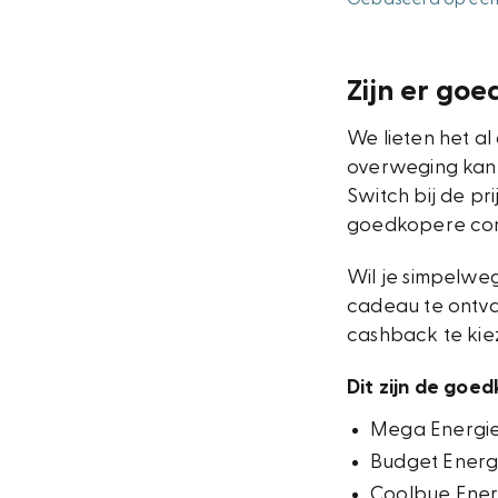
Zijn er go
We lieten het a
overweging kan z
Switch bij de pr
goedkopere con
Wil je simpelweg
cadeau te ontva
cashback te kie
Dit zijn de goe
Mega Energie 
Budget Energi
Coolbue Energ