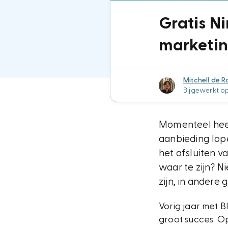
Gratis Ni
marketin
Mitchell de R
Bijgewerkt o
Momenteel heef
aanbieding lope
het afsluiten v
waar te zijn? N
zijn, in andere
Vorig jaar met 
groot succes. Op