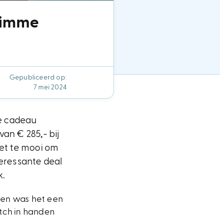
slimme
Gepubliceerd op:
7 mei 2024
te cadeau
an € 285,- bij
iet te mooi om
teressante deal
k.
 en was het een
itch in handen