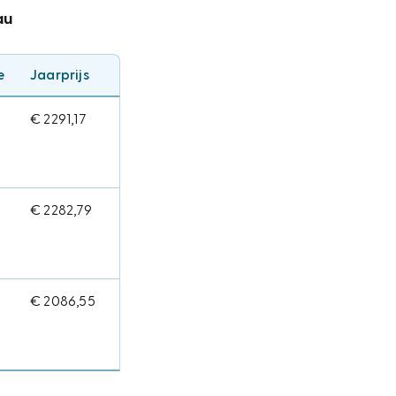
au
e
Jaarprijs
€ 2291,17
€ 2282,79
€ 2086,55