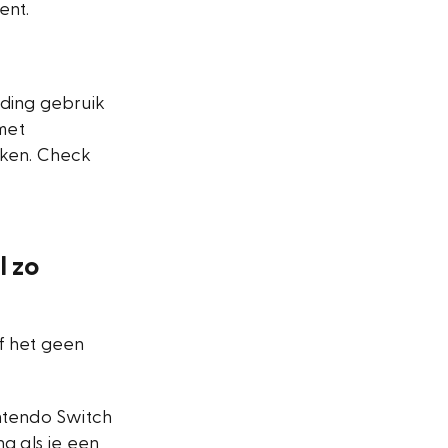
ent.
ding gebruik
met
aken. Check
l zo
f het geen
ntendo Switch
 als je een