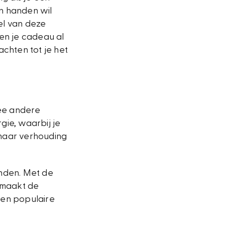
in handen wil
el van deze
en je cadeau al
chten tot je het
wee andere
ie, waarbij je
 naar verhouding
nden. Met de
t maakt de
 en populaire