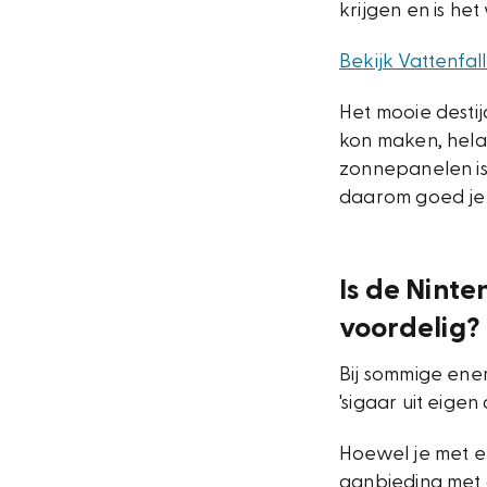
krijgen en is h
Bekijk Vattenfal
Het mooie desti
kon maken, helaa
zonnepanelen is
daarom goed je 
Is de Nint
voordelig?
Bij sommige ene
'sigaar uit eigen
Hoewel je met e
aanbieding met