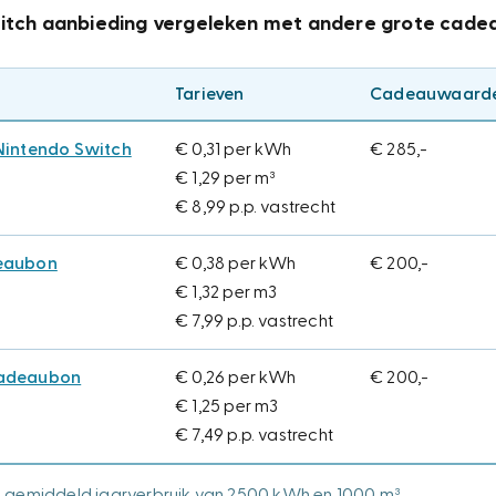
itch aanbieding vergeleken met andere grote cade
Tarieven
Cadeauwaard
Nintendo Switch
€ 0,31 per kWh
€ 285,-
€ 1,29 per m³
€ 8,99 p.p. vastrecht
deaubon
€ 0,38 per kWh
€ 200,-
€ 1,32 per m3
€ 7,99 p.p. vastrecht
cadeaubon
€ 0,26 per kWh
€ 200,-
€ 1,25 per m3
€ 7,49 p.p. vastrecht
gemiddeld jaarverbruik van 2500 kWh en 1000 m³.