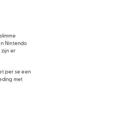
 slimme
een Nintendo
zijn er
et per se een
eding met