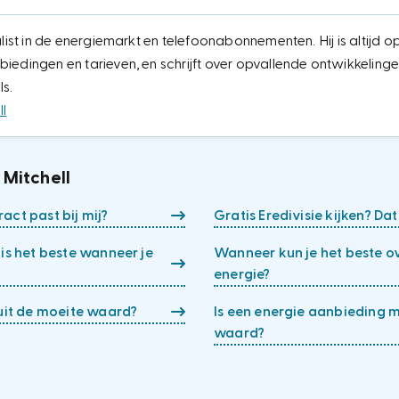
alist in de energiemarkt en telefoonabonnementen. Hij is altijd 
iedingen en tarieven, en schrijft over opvallende ontwikkeling
ls.
l
 Mitchell
act past bij mij?
Gratis Eredivisie kijken? Dat
is het beste wanneer je
Wanneer kun je het beste o
energie?
ruit de moeite waard?
Is een energie aanbieding 
waard?