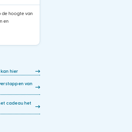
op de hoogte van
en en
 kan hier
verstappen van
met cadeau het