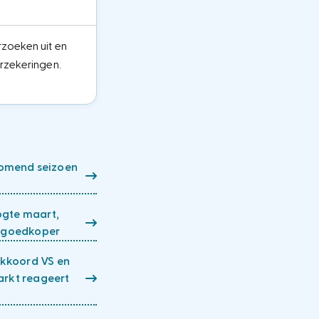
rzoeken uit en
erzekeringen.
nkomend seizoen
ogte maart,
r goedkoper
kkoord VS en
arkt reageert