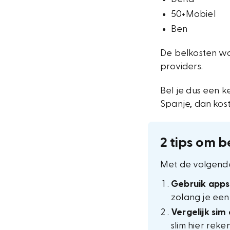
50+Mobiel
Ben
De belkosten wo
providers.
Bel je dus een 
Spanje, dan kos
2 tips om 
Met de volgende 
Gebruik apps 
zolang je een
Vergelijk si
slim hier rek