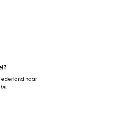
el?
 Nederland naar
bij: