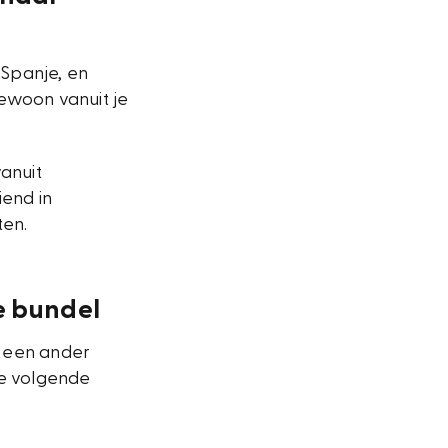
 Spanje, en
gewoon vanuit je
vanuit
iend in
ten.
je bundel
r een ander
de volgende