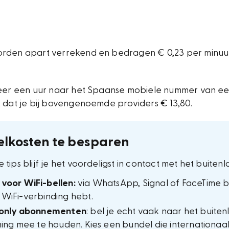
rden apart verrekend en bedragen € 0,23 per minuut
keer een uur naar het Spaanse mobiele nummer van een
t dat je bij bovengenoemde providers € 13,80.
belkosten te besparen
tips blijf je het voordeligst in contact met het buitenl
voor WiFi-bellen:
via WhatsApp, Signal of FaceTime be
 WiFi-verbinding hebt.
m only abonnementen
: bel je echt vaak naar het buiten
ening mee te houden. Kies een bundel die internationaal