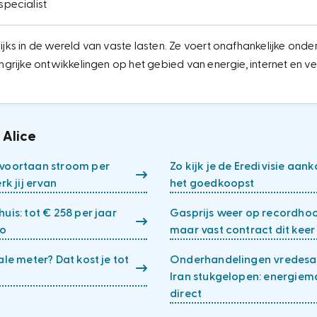
specialist
ijks in de wereld van vaste lasten. Ze voert onafhankelijke onde
angrijke ontwikkelingen op het gebied van energie, internet en v
 Alice
 voortaan stroom per
Zo kijk je de Eredivisie aa
rk jij ervan
het goedkoopst
uis: tot € 258 per jaar
Gasprijs weer op recordho
do
maar vast contract dit kee
ale meter? Dat kost je tot
Onderhandelingen vredesa
Iran stukgelopen: energiem
direct