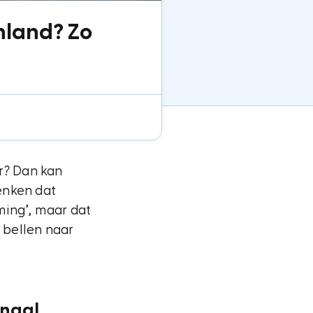
nland? Zo
er? Dan kan
enken dat
ming’, maar dat
l bellen naar
onaal