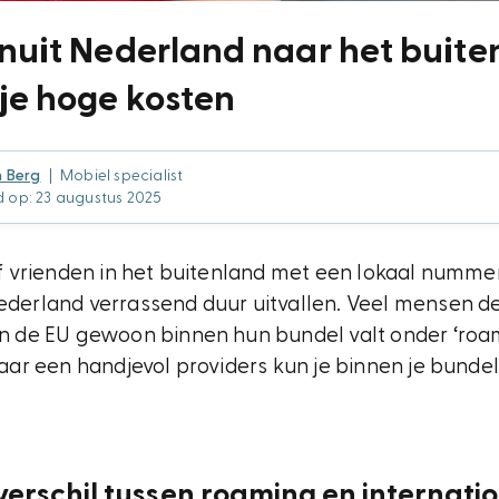
anuit Nederland naar het buite
je hoge kosten
n Berg
|
Mobiel specialist
 op: 23 augustus 2025
 of vrienden in het buitenland met een lokaal numm
Nederland verrassend duur uitvallen. Veel mensen d
in de EU gewoon binnen hun bundel valt onder ‘roa
 maar een handjevol providers kun je binnen je bunde
verschil tussen roaming en internati