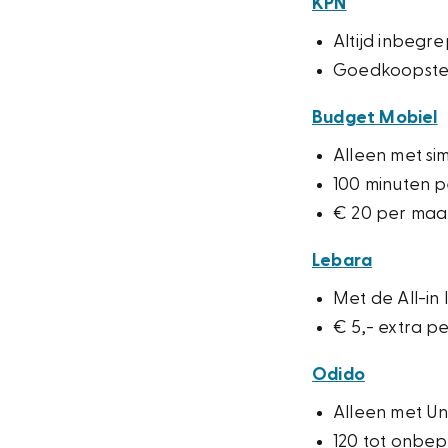
KPN
Altijd inbegr
Goedkoopste 
Budget Mobiel
Alleen met si
100 minuten 
€ 20 per ma
Lebara
Met de All-in
€ 5,- extra 
Odido
Alleen met Unl
120 tot onbep