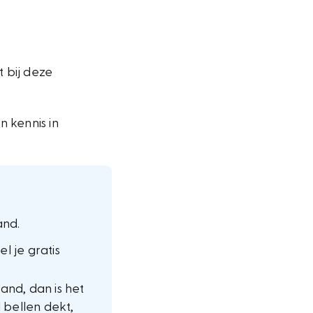
 bij deze
 kennis in
and.
l je gratis
land, dan is het
 bellen dekt,