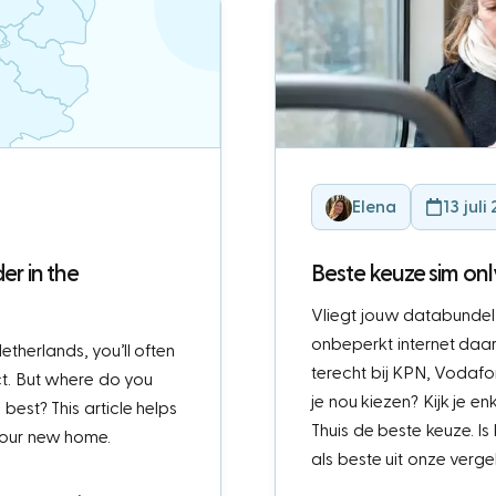
Elena
13 juli
er in the
Beste keuze sim onl
Vliegt jouw databundel 
onbeperkt internet daa
etherlands, you’ll often
terecht bij KPN, Vodaf
t. But where do you
je nou kiezen? Kijk je e
 best? This article helps
Thuis de beste keuze. Is
 your new home.
als beste uit onze verge