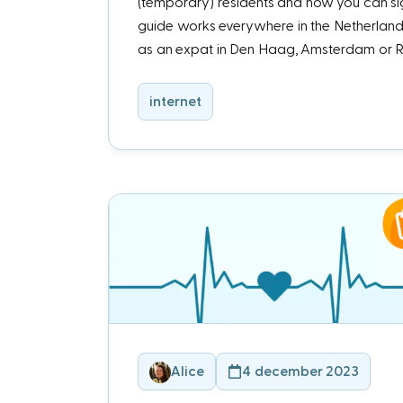
(temporary) residents and how you can sig
guide works everywhere in the Netherlands
as an expat in Den Haag, Amsterdam or 
internet
Alice
4 december 2023