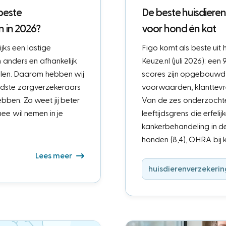
beste
De beste huisdieren
n in 2026?
voor hond én kat
jks een lastige
Figo komt als beste uit
n anders en afhankelijk
Keuze.nl (juli 2026): een
talen. Daarom hebben wij
scores zijn opgebouwd u
ndste zorgverzekeraars
voorwaarden, klanttevre
ben. Zo weet jij beter
Van de zes onderzochte
ee wil nemen in je
leeftijdsgrens die erfe
kankerbehandeling in de 
honden (8,4), OHRA bij k
Lees meer
huisdierenverzekerin