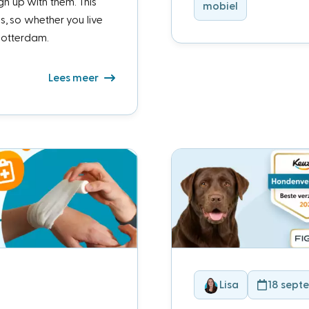
n up with them. This
mobiel
, so whether you live
Rotterdam.
Lees meer
Lisa
18 sept