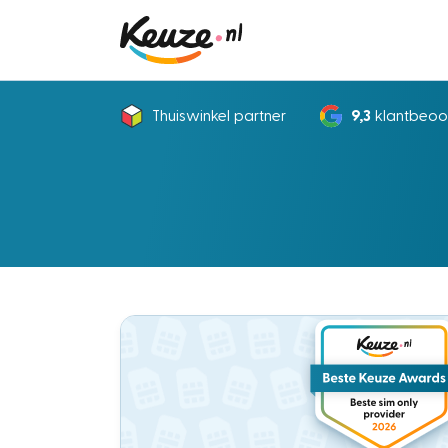
Thuiswinkel partner
9,3
klantbeoo