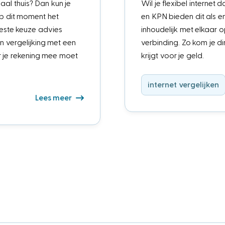
paal thuis? Dan kun je
Wil je flexibel interne
p dit moment het
en KPN bieden dit als e
 beste keuze advies
inhoudelijk met elkaar o
in vergelijking met een
verbinding. Zo kom je d
r je rekening mee moet
krijgt voor je geld.
internet vergelijken
Lees meer