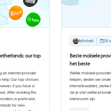
Mitchell
25 
Netherlands: our top
Beste mobiele provi
het beste
 an internet provider
Welke mobiele provider 
n help. Our top choices
helpen, deden we onder
owever, if you have a
internetkwaliteit, sterke
s. After reading this
zie je snel welke provi
viders, in particular,
interessant zijn.
erlands for new