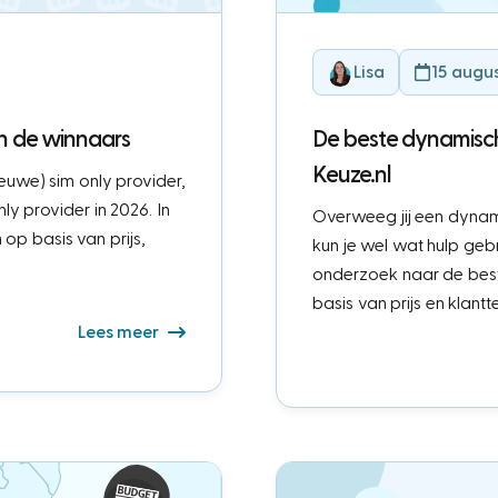
Lisa
15 augu
ijn de winnaars
De beste dynamisch
Keuze.nl
euwe) sim only provider,
y provider in 2026. In
Overweeg jij een dynami
n op basis van prijs,
kun je wel wat hulp geb
onderzoek naar de bes
basis van prijs en klant
Lees meer