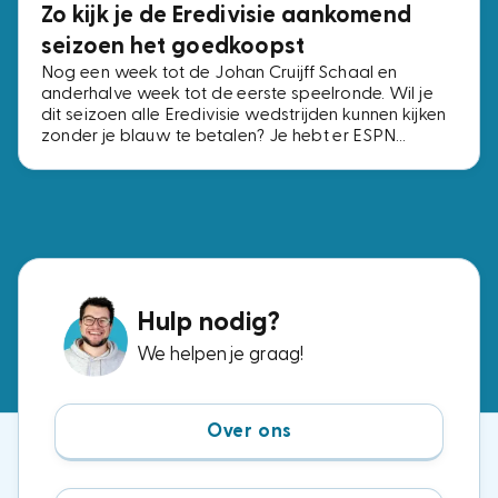
Zo kijk je de Eredivisie aankomend
seizoen het goedkoopst
Nog een week tot de Johan Cruijff Schaal en
anderhalve week tot de eerste speelronde. Wil je
dit seizoen alle Eredivisie wedstrijden kunnen kijken
zonder je blauw te betalen? Je hebt er ESPN
Compleet voor nodig, het pakket met alle vier de
ESPN-zenders. Voor precies dezelfde zenders
betaal je bij de ene aanbieder € 2,- per maand en
bij de andere € 15,-. Wij zochten de voordeligste
opties uit.
Hulp nodig?
We helpen je graag!
Over ons