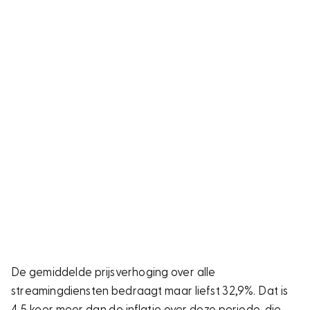
De gemiddelde prijsverhoging over alle
streamingdiensten bedraagt maar liefst 32,9%. Dat is
4,5 keer meer dan de inflatie over deze periode, die