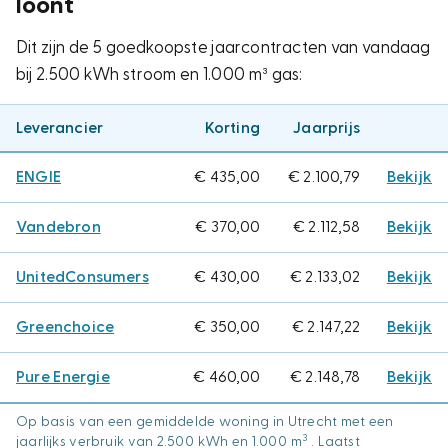
loont
Dit zijn de 5 goedkoopste jaarcontracten van vandaag
bij 2.500 kWh stroom en 1.000 m³ gas:
Leverancier
Korting
Jaarprijs
ENGIE
€ 435,00
€ 2.100,79
Bekijk
Vandebron
€ 370,00
€ 2.112,58
Bekijk
UnitedConsumers
€ 430,00
€ 2.133,02
Bekijk
Greenchoice
€ 350,00
€ 2.147,22
Bekijk
Pure Energie
€ 460,00
€ 2.148,78
Bekijk
Op basis van een gemiddelde woning in Utrecht met een
3
jaarlijks verbruik van 2.500 kWh en 1.000 m
. Laatst