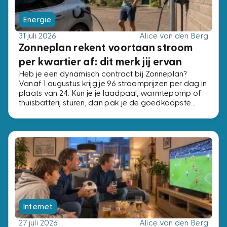
Energie
31 juli 2026
Alice van den Berg
Zonneplan rekent voortaan stroom
per kwartier af: dit merk jij ervan
Heb je een dynamisch contract bij Zonneplan?
Vanaf 1 augustus krijg je 96 stroomprijzen per dag in
plaats van 24. Kun je je laadpaal, warmtepomp of
thuisbatterij sturen, dan pak je de goedkoopste
kwartieren. Kun je dat niet, dan verandert er niets.
Internet
27 juli 2026
Alice van den Berg