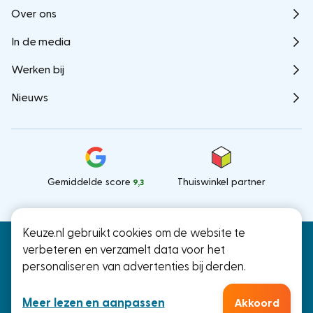
Over ons
In de media
Werken bij
Nieuws
Gemiddelde score
Thuiswinkel partner
9,3
Keuze.nl gebruikt cookies om de website te
Keuze.nl B.V.
© Keuze.nl 2026
verbeteren en verzamelt data voor het
Ramstraat 27, Utrecht
personaliseren van advertenties bij derden.
KvK: 66000041
Meer lezen en aanpassen
Akkoord
Algemene voorwaarden