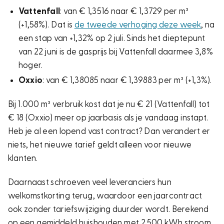
Vattenfall
: van € 1,3516 naar € 1,3729 per m³
(+1,58%). Dat is
de tweede verhoging deze week
, na
een stap van +1,32% op 2 juli. Sinds het dieptepunt
van 22 juni is de gasprijs bij Vattenfall daarmee 3,8%
hoger.
Oxxio
: van € 1,38085 naar € 1,39883 per m³ (+1,3%).
Bij 1.000 m³ verbruik kost dat je nu € 21 (Vattenfall) tot
€ 18 (Oxxio) meer op jaarbasis als je vandaag instapt.
Heb je al een lopend vast contract? Dan verandert er
niets, het nieuwe tarief geldt alleen voor nieuwe
klanten.
Daarnaast schroeven veel leveranciers hun
welkomstkorting terug, waardoor een jaarcontract
ook zonder tariefswijziging duurder wordt. Berekend
op een gemiddeld huishouden met 2.500 kWh stroom