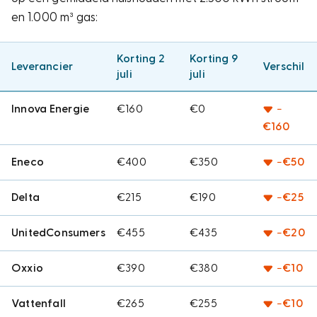
en 1.000 m³ gas:
Korting 2
Korting 9
Leverancier
Verschil
juli
juli
Innova Energie
€160
€0
−
€160
Eneco
€400
€350
−€50
Delta
€215
€190
−€25
UnitedConsumers
€455
€435
−€20
Oxxio
€390
€380
−€10
Vattenfall
€265
€255
−€10