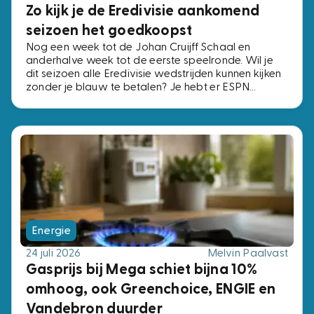
Zo kijk je de Eredivisie aankomend
seizoen het goedkoopst
Nog een week tot de Johan Cruijff Schaal en
anderhalve week tot de eerste speelronde. Wil je
dit seizoen alle Eredivisie wedstrijden kunnen kijken
zonder je blauw te betalen? Je hebt er ESPN
Compleet voor nodig, het pakket met alle vier de
ESPN-zenders. Voor precies dezelfde zenders
betaal je bij de ene aanbieder € 2,- per maand en
bij de andere € 15,-. Wij zochten de voordeligste
opties uit.
Energie
24 juli 2026
Melvin Paalvast
Gasprijs bij Mega schiet bijna 10%
omhoog, ook Greenchoice, ENGIE en
Vandebron duurder