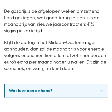
De gasprijs is de afgelopen weken ontzettend
hard gestegen, wat goed terug te zien is in de
maandprijs van nieuwe jaarcontracten: 41%
stijging in korte tijd.
Blijft de oorlog in het Midden-Oosten langer
aanhouden, dan zal de maandprijs voor energie
volgens economen tientallen tot zelfs honderden
euro’s extra per maand hoger uitvallen. Dit zijn de
scenario’s, en wat jij nu kunt doen.
Wat is er aan de hand?
De Straat van Hormuz praktisch gesloten:
dit
is een van de belangrijkste aanvoerroutes voor