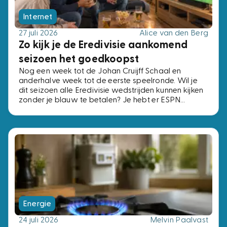
Internet
27 juli 2026
Alice van den Berg
Zo kijk je de Eredivisie aankomend
seizoen het goedkoopst
Nog een week tot de Johan Cruijff Schaal en
anderhalve week tot de eerste speelronde. Wil je
dit seizoen alle Eredivisie wedstrijden kunnen kijken
zonder je blauw te betalen? Je hebt er ESPN
Compleet voor nodig, het pakket met alle vier de
ESPN-zenders. Voor precies dezelfde zenders
betaal je bij de ene aanbieder € 2,- per maand en
bij de andere € 15,-. Wij zochten de voordeligste
opties uit.
Energie
24 juli 2026
Melvin Paalvast