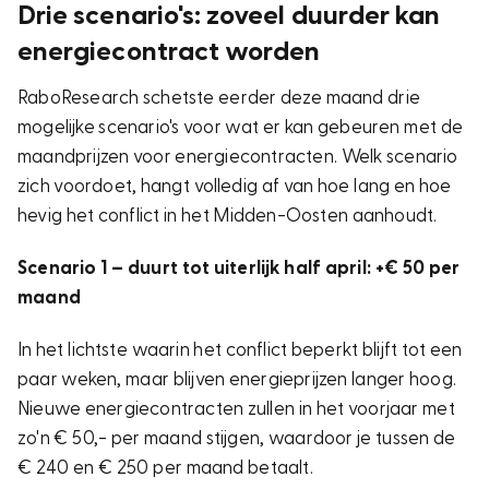
gas wereldwijd (zo'n 20%)
Drie scenario's: zoveel duurder kan
Belangrijke gasinstallaties zijn zwaar
energiecontract worden
beschadigd:
leveringszekerheid staat onder druk.
RaboResearch schetste eerder deze maand drie
Energiecontracten
zijn massaal duurder
mogelijke scenario's voor wat er kan gebeuren met de
geworden:
tot honderden euro's per jaar.
maandprijzen voor energiecontracten. Welk scenario
De hogere gasprijs
zal langere tijd doorwerken
zich voordoet, hangt volledig af van hoe lang en hoe
in de inflatie (RaboResearch studie).
hevig het conflict in het Midden-Oosten aanhoudt.
De Nederlandse gasvoorraad is ongekend
laag:
nog maar 6,2%.
Scenario 1 – duurt tot uiterlijk half april: +€ 50 per
maand
De gasprijs zo'n 60% gestegen op de beurs:
vanaf begin maart tot nu.
In het lichtste waarin het conflict beperkt blijft tot een
paar weken, maar blijven energieprijzen langer hoog.
Nieuwe energiecontracten zullen in het voorjaar met
zo'n € 50,- per maand stijgen, waardoor je tussen de
€ 240 en € 250 per maand betaalt.