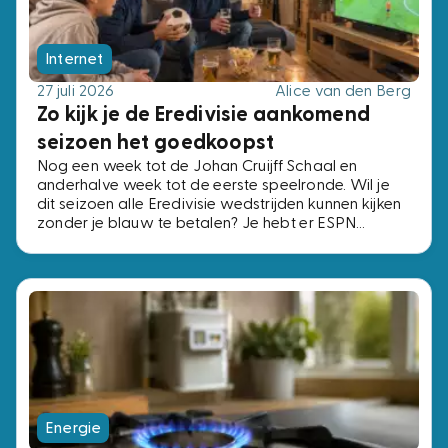
Internet
27 juli 2026
Alice van den Berg
Zo kijk je de Eredivisie aankomend
seizoen het goedkoopst
Nog een week tot de Johan Cruijff Schaal en
anderhalve week tot de eerste speelronde. Wil je
dit seizoen alle Eredivisie wedstrijden kunnen kijken
zonder je blauw te betalen? Je hebt er ESPN
Compleet voor nodig, het pakket met alle vier de
ESPN-zenders. Voor precies dezelfde zenders
betaal je bij de ene aanbieder € 2,- per maand en
bij de andere € 15,-. Wij zochten de voordeligste
opties uit.
Energie