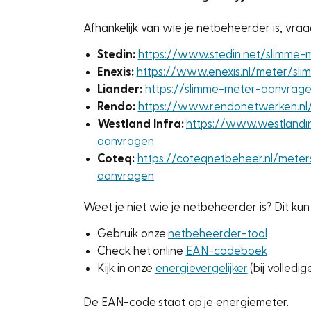
Afhankelijk van wie je netbeheerder is, vra
Stedin:
https://www.stedin.net/slimme
Enexis:
https://www.enexis.nl/meter/sl
Liander:
https://slimme-meter-aanvragen
Rendo:
https://www.rendonetwerken.nl/
Westland Infra:
https://www.westlandin
aanvragen
Coteq:
https://coteqnetbeheer.nl/meter
aanvragen
Weet je niet wie je netbeheerder is? Dit ku
Gebruik onze
netbeheerder-tool
Check het online
EAN-codeboek
Kijk in onze
energievergelijker
(bij volledig
De EAN-code staat op je energiemeter.