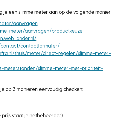
ag je een slimme meter aan op de volgende manier:
-meter/aanvragen
imme-meter/aanvragen/productkeuze
.web.liander.nl/
contact/contactformulier/
fra.nl/thuis/meter/direct-regelen/slimme-meter-
s-meterstanden/slimme-meter-met-prioriteit-
n je op 3 manieren eenvoudig checken:
e prijs staat je netbeheerder)