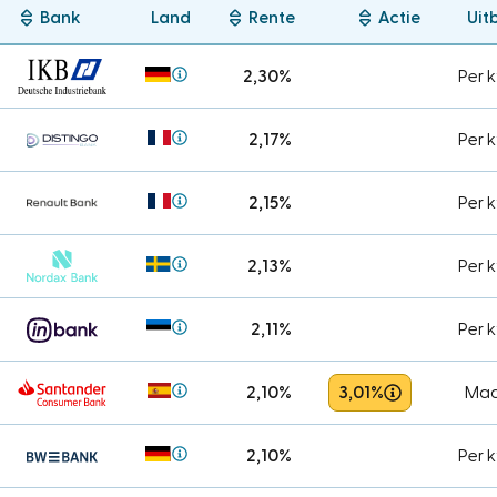
Bank
Land
Rente
Actie
Uit
2,30%
Per 
2,17%
Per 
2,15%
Per 
2,13%
Per 
2,11%
Per 
2,10%
3,01%
Maa
2,10%
Per 