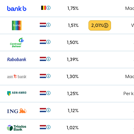
1,75%
Maa
1,51%
2,01%
W
1,50%
1,39%
1,30%
Maa
1,25%
Per 
1,12%
1,02%