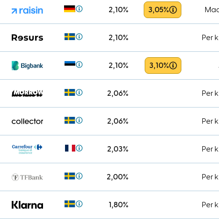
2,10%
3,05%
Maa
2,10%
Per 
2,10%
3,10%
2,06%
Per 
2,06%
Per 
2,03%
Per 
2,00%
Per 
1,80%
Per 