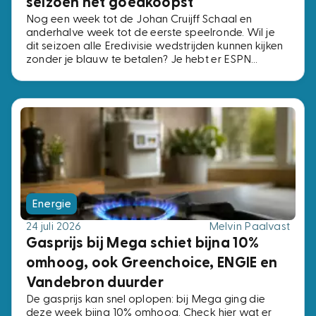
seizoen het goedkoopst
Nog een week tot de Johan Cruijff Schaal en
anderhalve week tot de eerste speelronde. Wil je
dit seizoen alle Eredivisie wedstrijden kunnen kijken
zonder je blauw te betalen? Je hebt er ESPN
Compleet voor nodig, het pakket met alle vier de
ESPN-zenders. Voor precies dezelfde zenders
betaal je bij de ene aanbieder € 2,- per maand en
bij de andere € 15,-. Wij zochten de voordeligste
opties uit.
Energie
24 juli 2026
Melvin Paalvast
Gasprijs bij Mega schiet bijna 10%
omhoog, ook Greenchoice, ENGIE en
Vandebron duurder
De gasprijs kan snel oplopen: bij Mega ging die
deze week bijna 10% omhoog. Check hier wat er