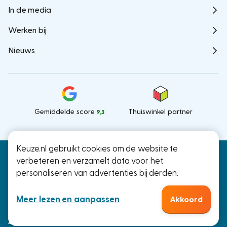
In de media
Werken bij
Nieuws
Gemiddelde score
Thuiswinkel partner
9,3
Keuze.nl gebruikt cookies om de website te
Keuze.nl B.V.
© Keuze.nl 2026
verbeteren en verzamelt data voor het
Ramstraat 27, Utrecht
personaliseren van advertenties bij derden.
KvK: 66000041
Meer lezen en aanpassen
Akkoord
Algemene voorwaarden
Privacy disclaimer