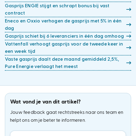
Gasprijs ENGIE stijgt en schrapt bonus bij vast
contract
Eneco en Oxxio verhogen de gasprijs met 5% in één
dag
Gasprijs schiet bij 6 leveranciers in één dag omhoog
Vattenfall verhoogt gasprijs voor de tweede keer in
een week tijd
Vaste gasprijs daalt deze maand gemiddeld 2,5%,
Pure Energie verlaagt het meest
Wat vond je van dit artikel?
Jouw feedback gaat rechtstreeks naar ons team en
helpt ons om je beter te informeren.