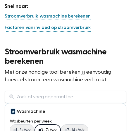
Snel naar:
Stroomverbruik wasmachine berekenen
Factoren van invloed op stroomverbruik
Hoeveel kost een wasmachine aan stroom
Tips voor stroomverbruik wasmachine
Stroomverbruik wasmachine
berekenen
Met onze handige tool bereken jij eenvoudig
hoeveel stroom een wasmachine verbruikt.