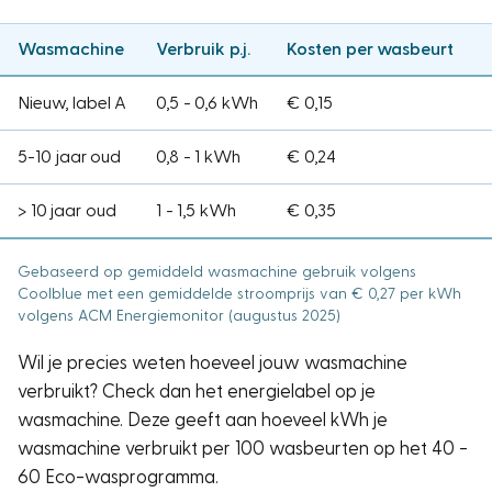
Wasmachine
Verbruik p.j.
Kosten per wasbeurt
Nieuw, label A
0,5 - 0,6 kWh
€ 0,15
5-10 jaar oud
0,8 - 1 kWh
€ 0,24
> 10 jaar oud
1 - 1,5 kWh
€ 0,35
Gebaseerd op gemiddeld wasmachine gebruik volgens
Coolblue met een gemiddelde stroomprijs van € 0,27 per kWh
volgens ACM Energiemonitor (augustus 2025)
Wil je precies weten hoeveel jouw wasmachine
verbruikt? Check dan het energielabel op je
wasmachine. Deze geeft aan hoeveel kWh je
wasmachine verbruikt per 100 wasbeurten op het 40 -
60 Eco-wasprogramma.