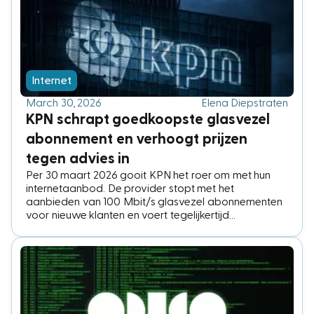
Internet
March 30, 2026
Elena Diepstraten
KPN schrapt goedkoopste glasvezel
abonnement en verhoogt prijzen
tegen advies in
Per 30 maart 2026 gooit KPN het roer om met hun
internetaanbod. De provider stopt met het
aanbieden van 100 Mbit/s glasvezel abonnementen
voor nieuwe klanten en voert tegelijkertijd
prijsverhogingen door. Een opvallende beslissing, juist
nu toezichthouder Autoriteit Consument & Markt
(ACM) oproept om betaalbare
internetabonnementen toegankelijker te maken.