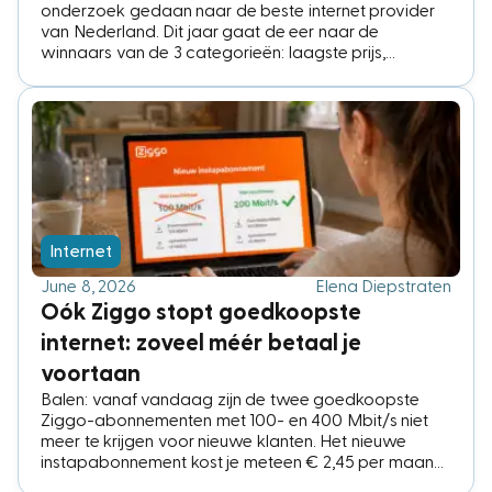
onderzoek gedaan naar de beste internet provider
van Nederland. Dit jaar gaat de eer naar de
winnaars van de 3 categorieën: laagste prijs,
klanttevredenheid en beste TV. Welke providers
pakken dit keer de winst en hoe zijn de scores tot
stand gekomen?
Internet
June 8, 2026
Elena Diepstraten
Oók Ziggo stopt goedkoopste
internet: zoveel méér betaal je
voortaan
Balen: vanaf vandaag zijn de twee goedkoopste
Ziggo-abonnementen met 100- en 400 Mbit/s niet
meer te krijgen voor nieuwe klanten. Het nieuwe
instapabonnement kost je meteen € 2,45 per maand
meer, voor een snelheid die de meeste huishoudens