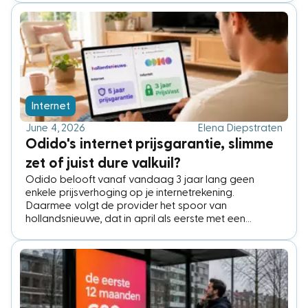
niet nodig hebben. We zetten de oude en nieuwe
prijzen op een rij en wat je het beste kunt doen.
Internet
June 4, 2026
Elena Diepstraten
Odido's internet prijsgarantie, slimme
zet of juist dure valkuil?
Odido belooft vanaf vandaag 3 jaar lang geen
enkele prijsverhoging op je internetrekening.
Daarmee volgt de provider het spoor van
hollandsnieuwe, dat in april als eerste met een
vergelijkbare garantie voor 5 jaar kwam. Is zo'n
prijsgarantie nou goedkoper? Wij rekenden het door
en de conclusie is verrassend duidelijk: een vaste prijs
is niet hetzelfde als een lage prijs. Wie in dezelfde
periode blijft overstappen is € 522,- goedkoper uit.