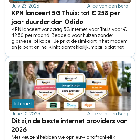
July 23, 2026
Alice van den Berg
KPN lanceert 5G Thuis: tot € 258 per
jaar duurder dan Odido
KPN lanceert vandaag 5G internet voor Thuis voor €
42,50 per maand. Bedoeld voor huizen zonder
glasvezel of kabel. Je prikt de simkaart in het modem
en je bent online. Klinkt aantrekkelijk, maar is dat het
ook? Odido's 5G voor Thuis oplossing kost maar € 26
per maand en blijkt in de praktijk soms tot twee keer
zo snel. We zetten de verschillen op een rij, zo maak
je de juiste keuze.
Internet
June 10, 2026
Alice van den Berg
Dit zijn de beste internet providers van
2026
Met Keuze.nl hebben we opnieuw onafhankelijk