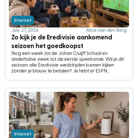
Internet
July 27, 2026
Alice van den Berg
Zo kijk je de Eredivisie aankomend
seizoen het goedkoopst
Nog een week tot de Johan Cruijff Schaal en
anderhalve week tot de eerste speelronde. Wil je dit
seizoen alle Eredivisie wedstrijden kunnen kijken
zonder je blauw te betalen? Je hebt er ESPN
Compleet voor nodig, het pakket met alle vier de
ESPN-zenders. Voor precies dezelfde zenders
betaal je bij de ene aanbieder € 2,- per maand en bij
de andere € 15,-. Wij zochten de voordeligste opties
uit.
Internet