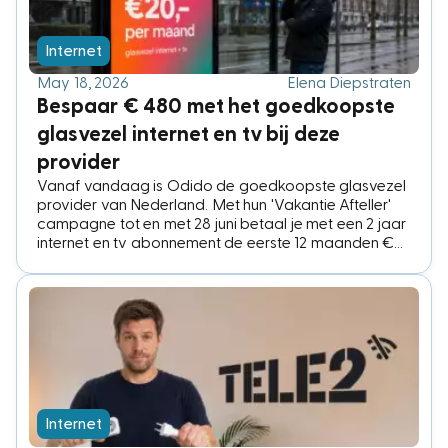
Internet
May 18, 2026
Elena Diepstraten
Bespaar € 480 met het goedkoopste
glasvezel internet en tv bij deze
provider
Vanaf vandaag is Odido de goedkoopste glasvezel
provider van Nederland. Met hun 'Vakantie Afteller'
campagne tot en met 28 juni betaal je met een 2 jaar
internet en tv abonnement de eerste 12 maanden €
40,- per maand minder. Is de overstap naar Odido
het waard? Dit is wat je moet weten en wat je het
beste kun doen.
Internet