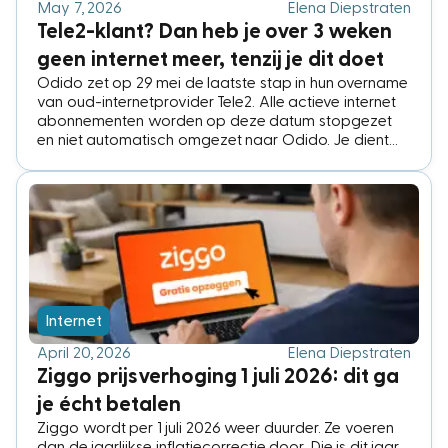
May 7, 2026
Elena Diepstraten
Tele2-klant? Dan heb je over 3 weken
geen internet meer, tenzij je dit doet
Odido zet op 29 mei de laatste stap in hun overname
van oud-internetprovider Tele2. Alle actieve internet
abonnementen worden op deze datum stopgezet
en niet automatisch omgezet naar Odido. Je dient
zelf actie te ondernemen. Dit is wat je nú moet
regelen, plus je opties.
Internet
April 20, 2026
Elena Diepstraten
Ziggo prijsverhoging 1 juli 2026: dit ga
je écht betalen
Ziggo wordt per 1 juli 2026 weer duurder. Ze voeren
dan de jaarlijkse inflatiecorrectie door. Die is dit jaar