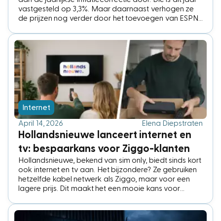
vastgesteld op 3,3%. Maar daarnaast verhogen ze
de prijzen nog verder door het toevoegen van ESPN
aan het basis tv-pakket.
Internet
April 14, 2026
Elena Diepstraten
Hollandsnieuwe lanceert internet en
tv: bespaarkans voor Ziggo-klanten
Hollandsnieuwe, bekend van sim only, biedt sinds kort
ook internet en tv aan. Het bijzondere? Ze gebruiken
hetzelfde kabel netwerk als Ziggo, maar voor een
lagere prijs. Dit maakt het een mooie kans voor
Ziggo-klanten die opnieuw willen besparen, zonder
over te stappen naar een ander type verbinding.