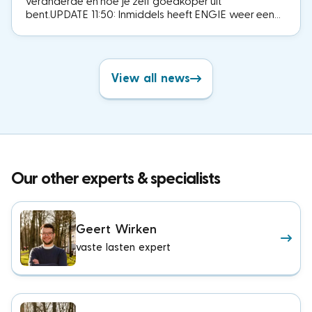
veranderde en hoe je zelf goedkoper uit
bent.UPDATE 11:50: Inmiddels heeft ENGIE weer een
bonus beschikbaar bij de 1-jarige vaste contracten.
Deze loopt op tot € 550,-.
View all news
Our other experts & specialists
Geert Wirken
vaste lasten expert