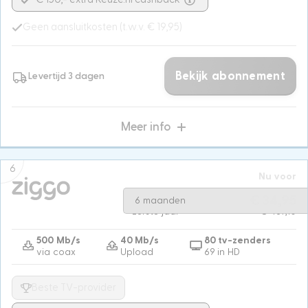
Geen aansluitkosten (t.w.v. € 19,95)
Bekijk abonnement
Levertijd 3 dagen
Meer info
6
Nu voor
Na 6 maanden
€ 62,90
€ 34,95
6 maanden
Eerste jaar
€ 487,10
500 Mb/s
40 Mb/s
80 tv-zenders
via coax
Upload
69 in HD
Beste TV-provider