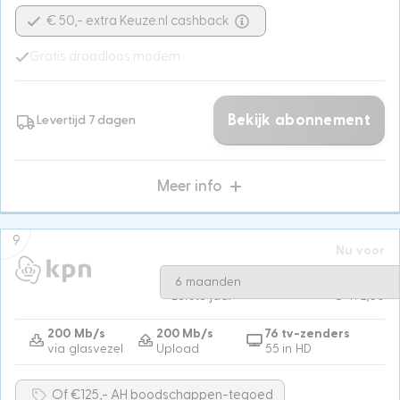
€ 50,- extra Keuze.nl cashback
Gratis draadloos modem
Bekijk abonnement
Levertijd 7 dagen
Meer info
9
Nu voor
Na 6 maanden
€ 57,50
€ 28,75
6 maanden
Eerste jaar
€ 492,50
200 Mb/s
200 Mb/s
76 tv-zenders
via glasvezel
Upload
55 in HD
Of €125,- AH boodschappen-tegoed