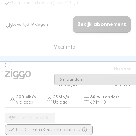
Geen aansluitkosten (t.w.v. € 35,-)
Bekijk abonnement
Levertijd 19 dagen
Meer info
3
Nu voor
Na 6 maanden
€ 55,90
€ 34,95
6 maanden
Eerste jaar
€ 445,10
200 Mb/s
25 Mb/s
80 tv-zenders
via coax
Upload
69 in HD
Beste TV-provider
€ 100,- extra Keuze.nl cashback