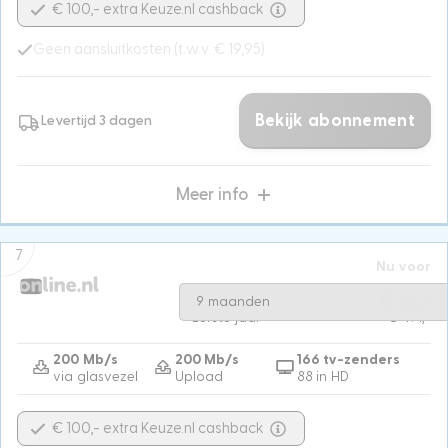
€ 100,- extra Keuze.nl cashback
Geen aansluitkosten (t.w.v. € 19,95)
Bekijk abonnement
Levertijd 3 dagen
Meer info
7
Nu voor
Na 9 maanden
€ 64,-
€ 41,-
9 maanden
Eerste jaar
€ 491,-
200 Mb/s
200 Mb/s
166 tv-zenders
via glasvezel
Upload
88 in HD
€ 100,- extra Keuze.nl cashback