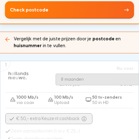
Check postcode
Vergelijk met de juiste prijzen door je
postcode
en
huisnummer
in te vullen.
1
Nu voor
Na 8 maanden
€ 55,-
€ 25,-
8 maanden
Eerste jaar
€ 370,-
1000 Mb/s
100 Mb/s
50 tv-zenders
via coax
Upload
50 in HD
€ 50,- extra Keuze.nl cashback
Geen aansluitkosten (t.w.v. € 25,-)
Gratis draadloos modem