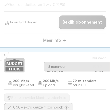
Geen aansluitkosten (t.w.v. € 19,95)
Bekijk abonnement
Levertijd 3 dagen
Meer info
4
Nu voor
Na 8 maanden
€ 64,-
€ 32,-
8 maanden
Eerste jaar
€ 462,-
200 Mb/s
200 Mb/s
79 tv-zenders
via glasvezel
Upload
58 in HD
Beste provider klanttevredenheid
€ 50,- extra Keuze.nl cashback