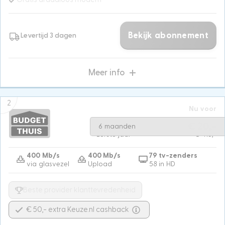
Bekijk abonnement
Levertijd 3 dagen
Meer info
2
Nu voor
Na 6 maanden
€ 57,50
€ 20,-
6 maanden
Eerste jaar
€ 415,-
400 Mb/s
400 Mb/s
79 tv-zenders
via glasvezel
Upload
58 in HD
Beste provider klanttevredenheid
€ 50,- extra Keuze.nl cashback