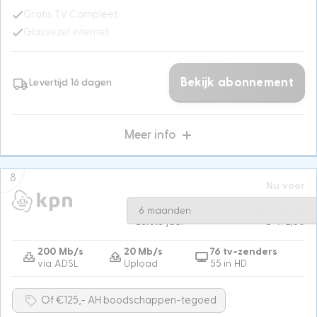
Gratis TV Compleet
Glasvezel internet
Bekijk abonnement
Levertijd 16 dagen
Meer info
8
Nu voor
Na 6 maanden
€ 57,50
€ 28,75
6 maanden
Eerste jaar
€ 492,50
200 Mb/s
20 Mb/s
76 tv-zenders
via ADSL
Upload
55 in HD
Of €125,- AH boodschappen-tegoed