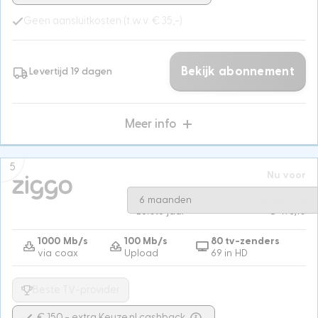
Geen aansluitkosten (t.w.v. € 35,-)
Bekijk abonnement
Levertijd 19 dagen
Meer info
5
Nu voor
Na 6 maanden
€ 68,90
€ 34,95
6 maanden
Eerste jaar
€ 473,10
1000 Mb/s
100 Mb/s
80 tv-zenders
via coax
Upload
69 in HD
Beste TV-provider
€ 150,- extra Keuze.nl cashback