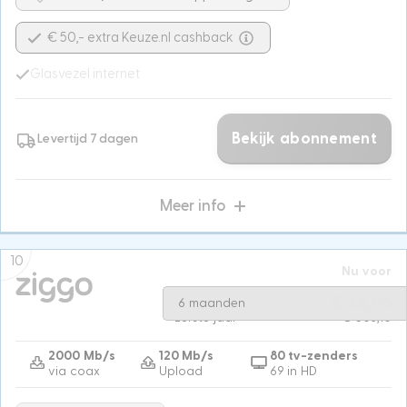
€ 50,- extra Keuze.nl cashback
Glasvezel internet
Bekijk abonnement
Levertijd 7 dagen
Meer info
10
Nu voor
Na 6 maanden
€ 73,90
€ 34,95
6 maanden
Eerste jaar
€ 503,10
2000 Mb/s
120 Mb/s
80 tv-zenders
via coax
Upload
69 in HD